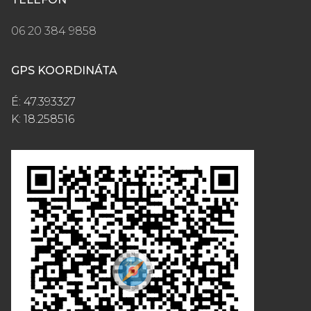
06 20 384 9858
GPS KOORDINÁTA
É: 47.393327
K: 18.258516