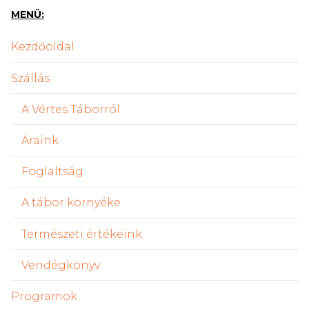
MENÜ:
Kezdőoldal
Szállás
A Vértes Táborról
Áraink
Foglaltság
A tábor környéke
Természeti értékeink
Vendégkönyv
Programok