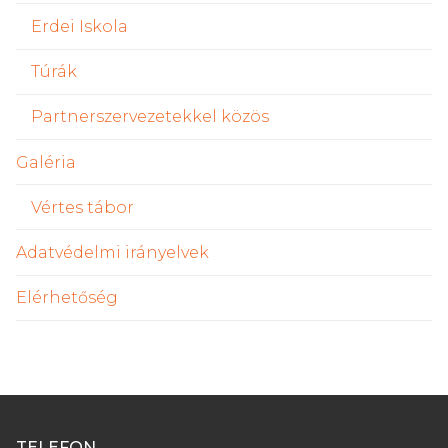
Erdei Iskola
Túrák
Partnerszervezetekkel közös
Galéria
Vértes tábor
Adatvédelmi irányelvek
Elérhetőség
TELEFON