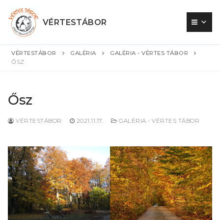
Ugrás
a
VÉRTESTÁBOR
tartalomra
VÉRTESTÁBOR
GALÉRIA
GALÉRIA - VÉRTES TÁBOR
ŐSZ
Ősz
VÉRTESTÁBOR
2021.11.17.
GALÉRIA - VÉRTES TÁBOR