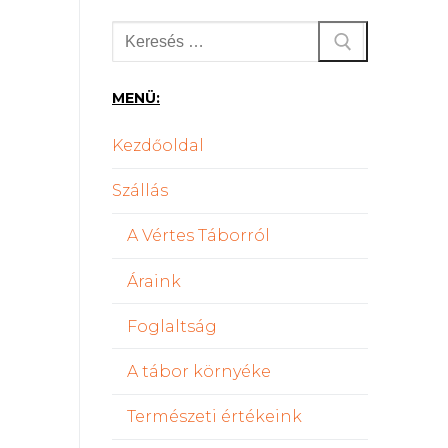
Keresése:
MENÜ:
Kezdőoldal
Szállás
A Vértes Táborról
Áraink
Foglaltság
A tábor környéke
Természeti értékeink