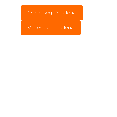
Családsegítő galéria
Vértes tábor galéria