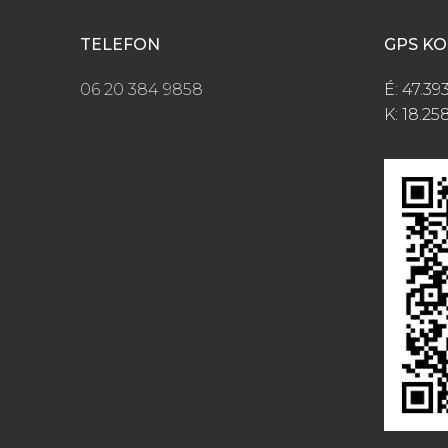
TELEFON
GPS K
06 20 384 9858
É: 47.39
K: 18.25