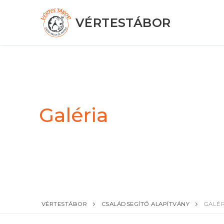
Ugrás
a
VÉRTESTÁBOR
tartalomra
Galéria
VÉRTESTÁBOR
CSALÁDSEGÍTŐ ALAPÍTVÁNY
GALÉR