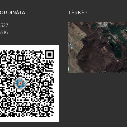
OORDINÁTA
TÉRKÉP
3327
8516