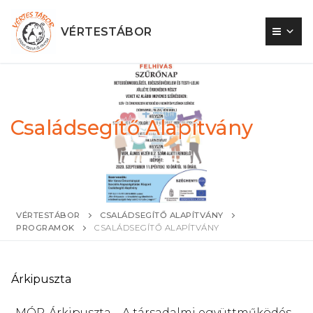
Ugrás
a
VÉRTESTÁBOR
tartalomra
Családsegítő Alapítvány
VÉRTESTÁBOR
CSALÁDSEGÍTŐ ALAPÍTVÁNY
PROGRAMOK
CSALÁDSEGÍTŐ ALAPÍTVÁNY
Árkipuszta
„MÓR-Árkipuszta – A társadalmi együttműködés