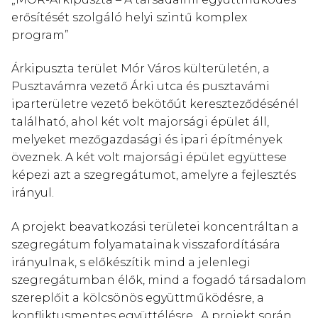
erősítését szolgáló helyi szintű komplex
program”
Árkipuszta terület Mór Város külterületén, a
Pusztavámra vezető Árki utca és pusztavámi
iparterületre vezető bekötőút kereszteződésénél
található, ahol két volt majorsági épület áll,
melyeket mezőgazdasági és ipari építmények
öveznek. A két volt majorsági épület együttese
képezi azt a szegregátumot, amelyre a fejlesztés
irányul.
A projekt beavatkozási területei koncentráltan a
szegregátum folyamatainak visszafordítására
irányulnak, s előkészítik mind a jelenlegi
szegregátumban élők, mind a fogadó társadalom
szereplőit a kölcsönös együttműködésre, a
konfliktusmentes együttélésre. A projekt során