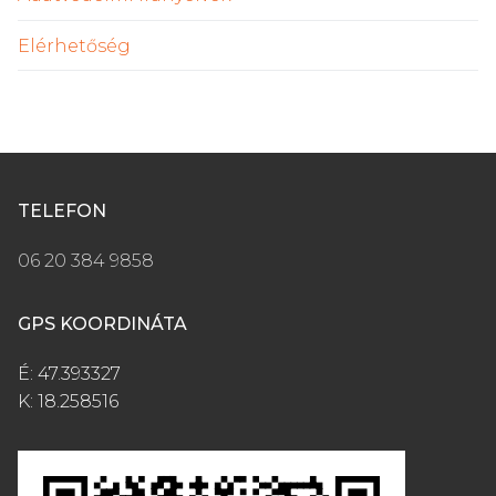
Elérhetőség
TELEFON
06 20 384 9858
GPS KOORDINÁTA
É: 47.393327
K: 18.258516