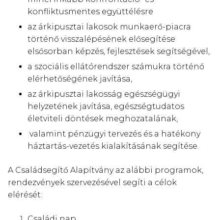
konfliktusmentes együttélésre
az árkipusztai lakosok munkaerő-piacra
történő visszalépésének elősegítése
elsősorban képzés, fejlesztések segítségével,
a szociális ellátórendszer számukra történő
elérhetőségének javítása,
az árkipusztai lakosság egészségügyi
helyzetének javítása, egészségtudatos
életviteli döntések meghozatalának,
valamint pénzügyi tervezés és a hatékony
háztartás-vezetés kialakításának segítése.
A Családsegítő Alapítvány az alábbi programok,
rendezvények szervezésével segíti a célok
elérését:
Családi nap