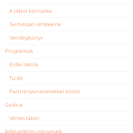
A tábor környéke
Természeti értékeink
Vendégkönyv
Programok
Erdei Iskola
Túrák
Partnerszervezetekkel közös
Galéria
Vértes tábor
Adatvédelmi irányelvek