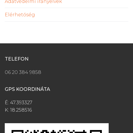
Adatvédelmi irányelvek
Elérhetőség
TELEFON
06 20 384 9858
GPS KOORDINÁTA
É: 47.393327
K: 18.258516