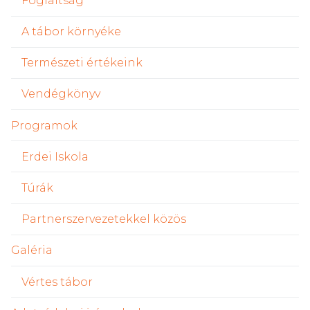
Foglaltság
A tábor környéke
Természeti értékeink
Vendégkönyv
Programok
Erdei Iskola
Túrák
Partnerszervezetekkel közös
Galéria
Vértes tábor