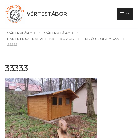
Ugrás
a
VÉRTESTÁBOR
tartalomra
VÉRTESTÁBOR
VÉRTES TÁBOR
PARTNERSZERVEZETEKKEL KÖZÖS
ERDŐ SZOBRÁSZA
33333
33333