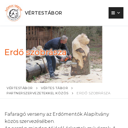
Ugrás
a
VÉRTESTÁBOR
tartalomra
Erdő szobrásza
VÉRTESTÁBOR
VÉRTES TÁBOR
PARTNERSZERVEZETEKKEL KÖZÖS
ERDŐ SZOBRÁSZA
Fafaragó verseny az Erdőmentők Alapítvány
közös szervezésében.