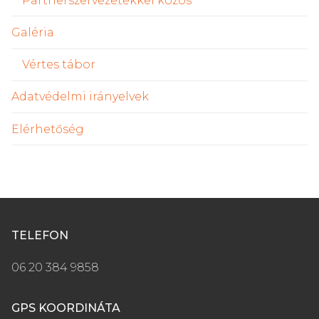
Partnerszervezetekkel közös
Galéria
Vértes tábor
Adatvédelmi irányelvek
Elérhetőség
TELEFON
06 20 384 9858
GPS KOORDINÁTA