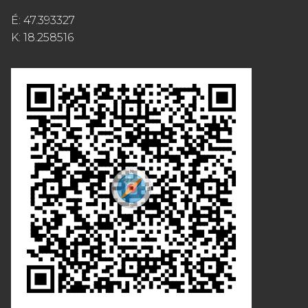
É: 47.393327
K: 18.258516