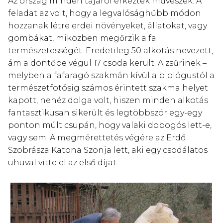
Az ország minden tájáról érkeztek művészek. A
feladat az volt, hogy a legvalósághűbb módon
hozzanak létre erdei növényeket, állatokat, vagy
gombákat, miközben megőrzik a fa
természetességét. Eredetileg 50 alkotás nevezett,
ám a döntőbe végül 17 csoda került. A zsűrinek –
melyben a fafaragó szakmán kívül a biológustól a
természetfotósig számos érintett szakma helyet
kapott, nehéz dolga volt, hiszen minden alkotás
fantasztikusan sikerült és legtöbbször egy-egy
ponton múlt csupán, hogy valaki dobogós lett-e,
vagy sem. A megmérettetés végére az Erdő
Szobrásza Katona Szonja lett, aki egy csodálatos
uhuval vitte el az első díjat.