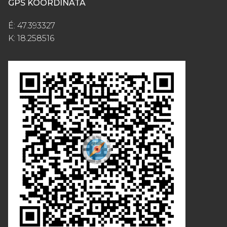
GPS KOORDINÁTA
É: 47.393327
K: 18.258516