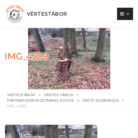
Ugrás
a
VÉRTESTÁBOR
tartalomra
IMG_4259
VÉRTESTÁBOR
VÉRTES TÁBOR
PARTNERSZERVEZETEKKEL KÖZÖS
ERDŐ SZOBRÁSZA
IMG_4259