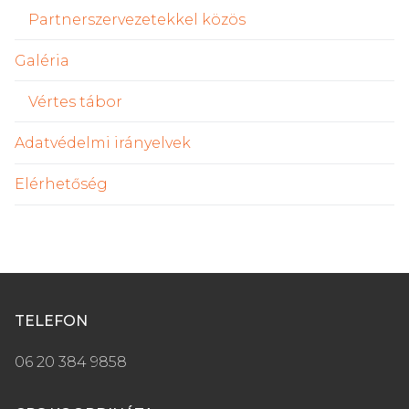
Partnerszervezetekkel közös
Galéria
Vértes tábor
Adatvédelmi irányelvek
Elérhetőség
TELEFON
06 20 384 9858