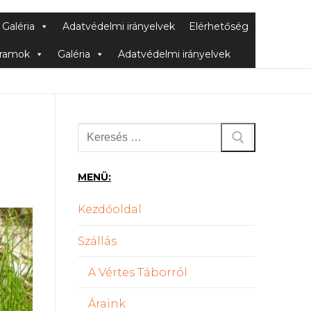
Galéria
Adatvédelmi irányelvek
Elérhetőség
ramok
Galéria
Adatvédelmi irányelvek
Keresése:
MENÜ:
Kezdőoldal
Szállás
A Vértes Táborról
Áraink