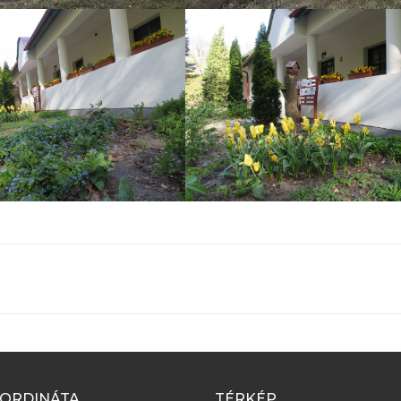
OORDINÁTA
TÉRKÉP