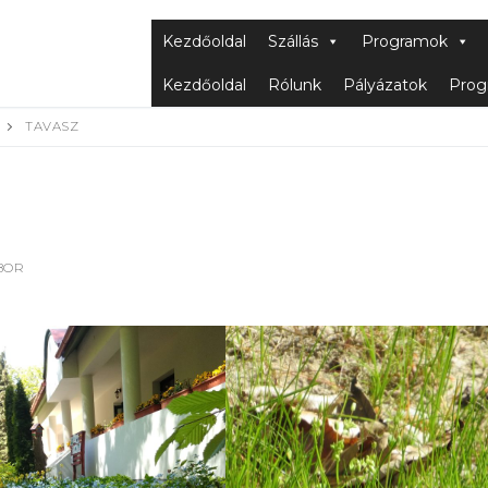
Kezdőoldal
Szállás
Programok
Kezdőoldal
Rólunk
Pályázatok
Prog
TAVASZ
BOR