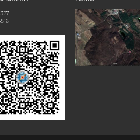
3327
8516