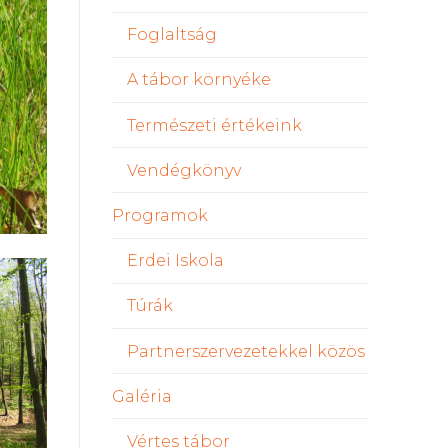
Foglaltság
A tábor környéke
Természeti értékeink
Vendégkönyv
Programok
Erdei Iskola
Túrák
Partnerszervezetekkel közös
Galéria
Vértes tábor