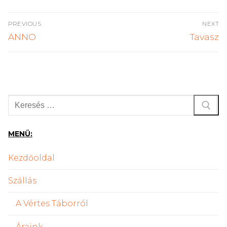
Bejegyzés
PREVIOUS
NEXT
navigáció
Previous
Next
ANNO
Tavasz
post:
post:
Keresése:
MENÜ:
Kezdőoldal
Szállás
A Vértes Táborról
Áraink