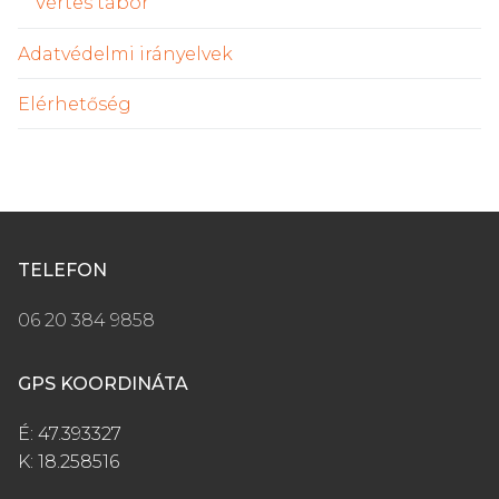
Vértes tábor
Adatvédelmi irányelvek
Elérhetőség
TELEFON
06 20 384 9858
GPS KOORDINÁTA
É: 47.393327
K: 18.258516